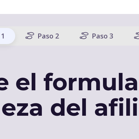
 1
Paso 2
Paso 3
e el formul
eza del afil