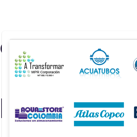
les
les