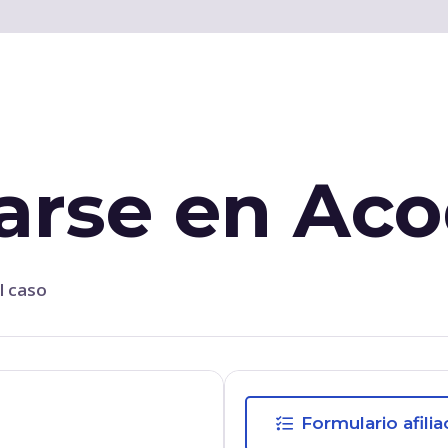
arse en Aco
l caso
Formulario afilia