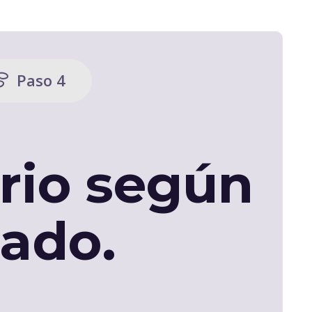
Paso 4
ario según
iado.