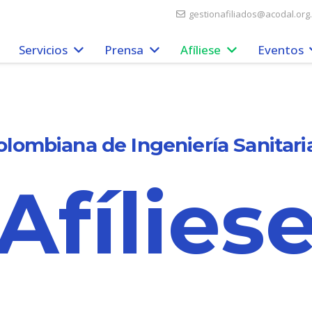
gestionafiliados@acodal.org
Servicios
Prensa
Afíliese
Eventos
olombiana de Ingeniería Sanitari
Afílies