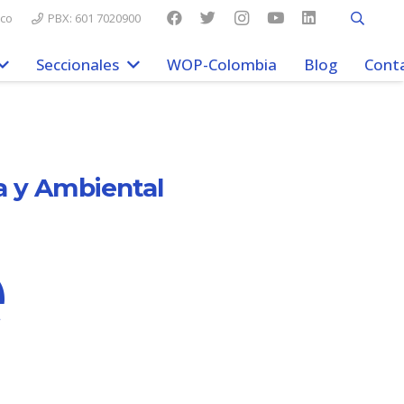
.co
PBX: 601 7020900
Seccionales
WOP-Colombia
Blog
Cont
a y Ambiental
e