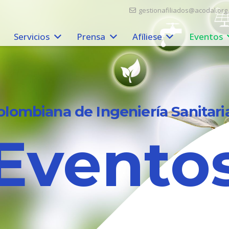
gestionafiliados@acodal.org
Servicios
Prensa
Afíliese
Eventos
olombiana de Ingeniería Sanitari
Evento