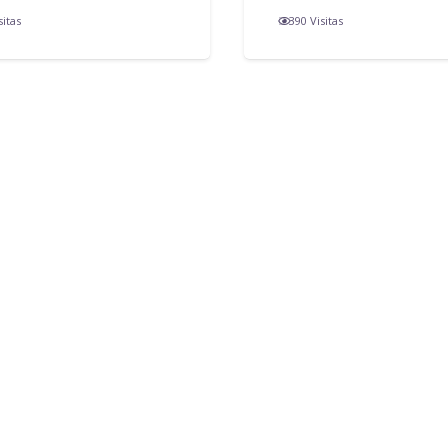
sitas
390
Visitas