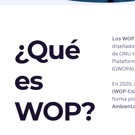
¿Qué
Los WOP 
diseñados
de ONU-H
Plataform
es
(GWOPA)
En 2020, 
(WOP-Co
forma pri
WOP?
Ambienta