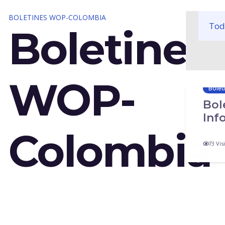
BOLETINES WOP-COLOMBIA
Tod
Boletines
WOP-
Bolet
Bol
Inf
Colombia
73
Visi