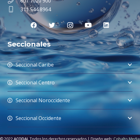
601 7020 900
311 544 8964
Seccionales
Seccional Caribe
Seccional Centro
Seccional Noroccidente
Seccional Occidente
© 2022
ACODAL
Todos los derechos reservados.| Diseño web:
Cobalto.Media